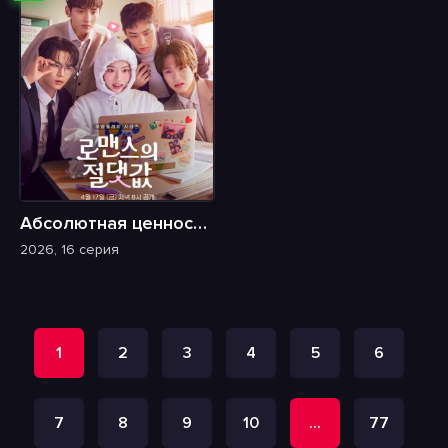
Абсолютная ценность романтики
2026, 16 серия
1
2
3
4
5
6
7
8
9
10
...
77