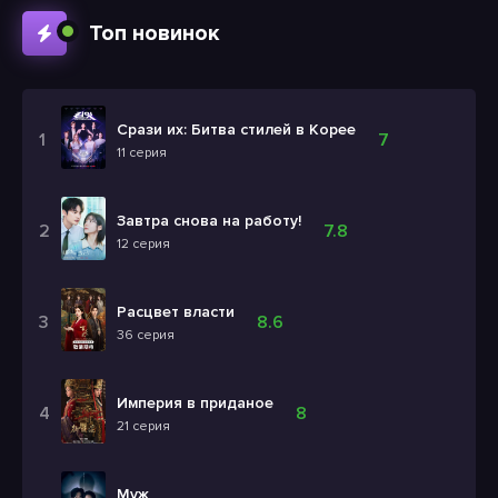
Топ новинок
Срази их: Битва стилей в Корее
7
11 серия
Завтра снова на работу!
7.8
12 серия
Расцвет власти
8.6
36 серия
Империя в приданое
8
21 серия
Муж