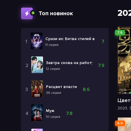
20
Топ новинок
7.6
Срази их: Битва стилей в Корее
7
11 серия
Завтра снова на работу!
7.9
12 серия
Расцвет власти
8.6
36 серия
Цвет
2023, 
Муж
7.8
10 серия
6.9