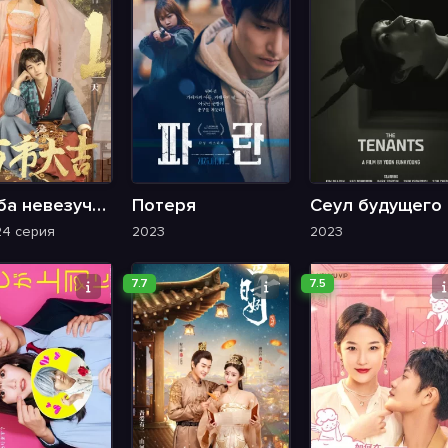
Судьба невезучей и счастливой звезды
Потеря
Сеул будущего
24 серия
2023
2023
7.7
7.5