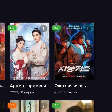
8.2
8.7
Привет! Мы – Труппа Хуаньситянь
Аромат времени
Охотничьи псы
2023, 31 серия
2023, 8 серия
6.7
7.3