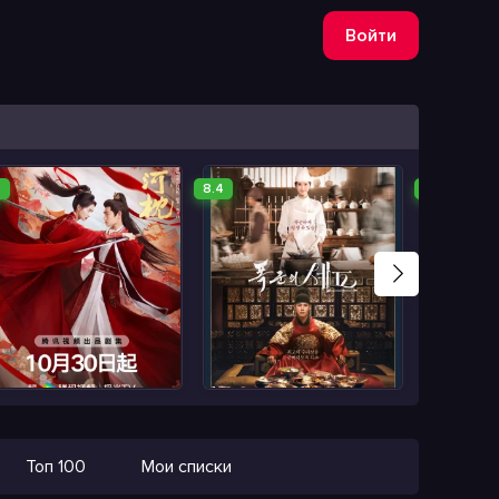
Войти
8
8.4
8.7
Топ 100
Мои списки