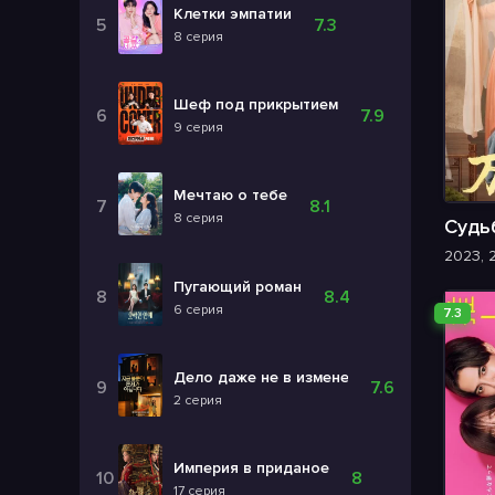
Клетки эмпатии
7.3
8 серия
Шеф под прикрытием
7.9
9 серия
Мечтаю о тебе
8.1
8 серия
2023, 
Пугающий роман
8.4
6 серия
7.3
Дело даже не в измене
7.6
2 серия
Империя в приданое
8
17 серия