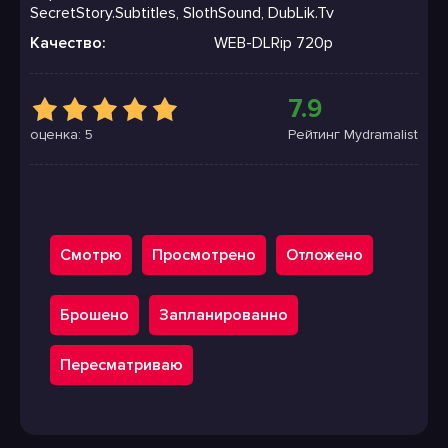
SecretStory.Subtitles, SlothSound, DubLik.Tv
Качество:
WEB-DLRip 720p
7.9
оценка: 5
Рейтинг Mydramalist
Смотрю
Просмотрено
Отложено
Брошено
Запланированно
Пересматриваю