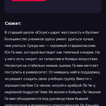
Сюжет:
В старшей школе «Юсунг» царит жестокость и буллинг.
Большинство учеников здесь умеют драться лучше,
чем учиться. Среди них — скромный старшеклассник
Юн Га-мин, который выглядит как типичный очкарик. Но
у него есть секрет: он талантлив в боевых искусствах.
Несмотря на стабильно низкие оценки, Га-мин мечтает
поступить в университет. Отчаявшись найти поддержку,
он решает создать свою учебную группу. Вместе с
хорошистом Ким Се-хёном, хитрой и храброй Ли Чи-у,
надёжной подругой Чхве Хи-воном и бойцом Ли Чжуном
Га-мин объединяется под руководством бывшей
репетиторши и временного преподавателя Ли Хан-кён.