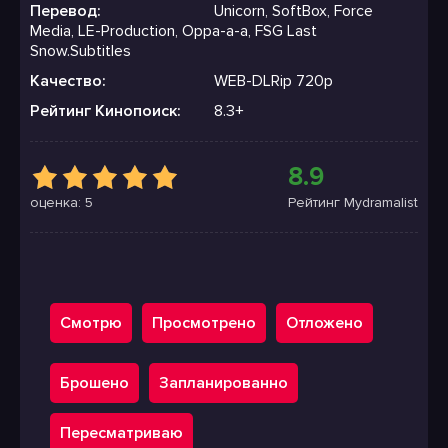
Перевод:
Unicorn, SoftBox, Force
Media, LE-Production, Oppa-a-a, FSG Last
Snow.Subtitles
Качество:
WEB-DLRip 720p
Рейтинг Кинопоиск:
8.3+
8.9
оценка: 5
Рейтинг Mydramalist
Смотрю
Просмотрено
Отложено
Брошено
Запланированно
Пересматриваю